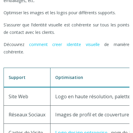
emballages, etc.
Optimiser les images et les logos pour différents supports.
S’assurer que l’identité visuelle est cohérente sur tous les points
de contact avec les clients.
Découvrez
comment creer identite visuelle
de manière
cohérente.
Support
Optimisation
Site Web
Logo en haute résolution, palette d
Réseaux Sociaux
Images de profil et de couverture a
Cartes de Visite
Logo design entreprise
, nom de l