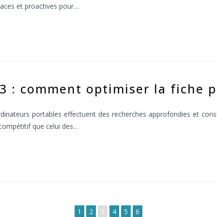
caces et proactives pour…
3 : comment optimiser la fiche p
dinateurs portables effectuent des recherches approfondies et cons
compétitif que celui des…
1
2
3
4
5
6